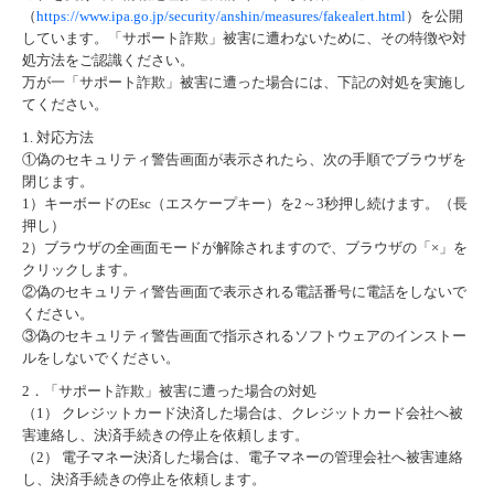
（
https://www.ipa.go.jp/security/anshin/measures/fakealert.html
）を公開
しています。「サポート詐欺」被害に遭わないために、その特徴や対
処方法をご認識ください。
万が一「サポート詐欺」被害に遭った場合には、下記の対処を実施し
てください。
1. 対応方法
①偽のセキュリティ警告画面が表示されたら、次の手順でブラウザを
閉じます。
1）キーボードのEsc（エスケープキー）を2～3秒押し続けます。（長
押し）
2）ブラウザの全画面モードが解除されますので、ブラウザの「×」を
クリックします。
②偽のセキュリティ警告画面で表示される電話番号に電話をしないで
ください。
③偽のセキュリティ警告画面で指示されるソフトウェアのインストー
ルをしないでください。
2．「サポート詐欺」被害に遭った場合の対処
（1） クレジットカード決済した場合は、クレジットカード会社へ被
害連絡し、決済手続きの停止を依頼します。
（2） 電子マネー決済した場合は、電子マネーの管理会社へ被害連絡
し、決済手続きの停止を依頼します。