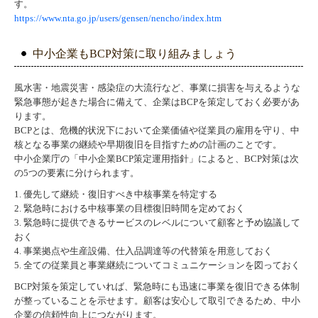
す。
https://www.nta.go.jp/users/gensen/nencho/index.htm
中小企業もBCP対策に取り組みましょう
風水害・地震災害・感染症の大流行など、事業に損害を与えるような
緊急事態が起きた場合に備えて、企業はBCPを策定しておく必要があ
ります。
BCPとは、危機的状況下において企業価値や従業員の雇用を守り、中
核となる事業の継続や早期復旧を目指すための計画のことです。
中小企業庁の「中小企業BCP策定運用指針」によると、BCP対策は次
の5つの要素に分けられます。
1. 優先して継続・復旧すべき中核事業を特定する
2. 緊急時における中核事業の目標復旧時間を定めておく
3. 緊急時に提供できるサービスのレベルについて顧客と予め協議して
おく
4. 事業拠点や生産設備、仕入品調達等の代替策を用意しておく
5. 全ての従業員と事業継続についてコミュニケーションを図っておく
BCP対策を策定していれば、緊急時にも迅速に事業を復旧できる体制
が整っていることを示せます。顧客は安心して取引できるため、中小
企業の信頼性向上につながります。