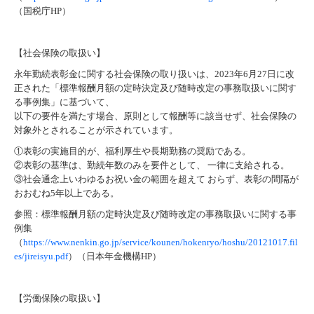
（国税庁HP）
【社会保険の取扱い】
永年勤続表彰金に関する社会保険の取り扱いは、2023年6月27日に改
正された「標準報酬月額の定時決定及び随時改定の事務取扱いに関す
る事例集」に基づいて、
以下の要件を満たす場合、原則として報酬等に該当せず、社会保険の
対象外とされることが示されています。
①表彰の実施目的が、福利厚生や長期勤務の奨励である。
②表彰の基準は、勤続年数のみを要件として、 一律に支給される。
③社会通念上いわゆるお祝い金の範囲を超えて おらず、表彰の間隔が
おおむね5年以上である。
参照：標準報酬月額の定時決定及び随時改定の事務取扱いに関する事
例集
（
https://www.nenkin.go.jp/service/kounen/hokenryo/hoshu/20121017.fil
es/jireisyu.pdf
）（日本年金機構HP）
【労働保険の取扱い】