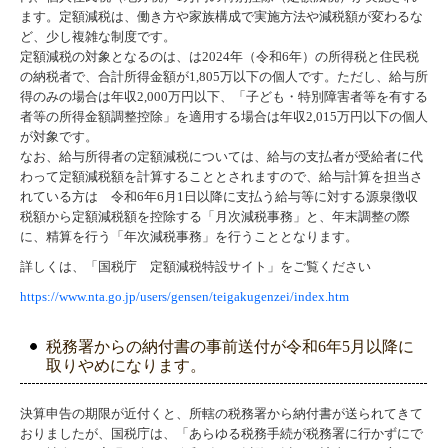
ます。定額減税は、働き方や家族構成で実施方法や減税額が変わるな
ど、少し複雑な制度です。
定額減税の対象となるのは、は2024年（令和6年）の所得税と住民税
の納税者で、合計所得金額が1,805万以下の個人です。ただし、給与所
得のみの場合は年収2,000万円以下、「子ども・特別障害者等を有する
者等の所得金額調整控除」を適用する場合は年収2,015万円以下の個人
が対象です。
なお、給与所得者の定額減税については、給与の支払者が受給者に代
わって定額減税額を計算することとされますので、給与計算を担当さ
れている方は 令和6年6月1日以降に支払う給与等に対する源泉徴収
税額から定額減税額を控除する「月次減税事務」と、年末調整の際
に、精算を行う「年次減税事務」を行うこととなります。
詳しくは、「国税庁 定額減税特設サイト」をご覧ください
https://www.nta.go.jp/users/gensen/teigakugenzei/index.htm
税務署からの納付書の事前送付が令和6年5月以降に
取りやめになります。
決算申告の期限が近付くと、所轄の税務署から納付書が送られてきて
おりましたが、国税庁は、「あらゆる税務手続が税務署に行かずにで