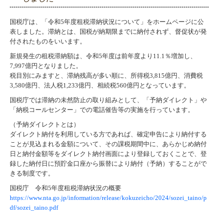
国税庁は、「令和5年度租税滞納状況について」をホームページに公
表しました。滞納とは、国税が納期限までに納付されず、督促状が発
付されたものをいいます。
新規発生の租税滞納額は、令和5年度は前年度より11.1％増加し、
7,997億円となりました。
税目別にみますと、滞納残高が多い順に、所得税3,815億円、消費税
3,580億円、法人税1,233億円、相続税560億円となっています。
国税庁では滞納の未然防止の取り組みとして、「予納ダイレクト」や
「納税コールセンター」での電話催告等の実施を行っています。
（予納ダイレクトとは）
ダイレクト納付を利用している方であれば、確定申告により納付する
ことが見込まれる金額について、その課税期間中に、あらかじめ納付
日と納付金額等をダイレクト納付画面により登録しておくことで、登
録した納付日に預貯金口座から振替により納付（予納）することがで
きる制度です。
国税庁 令和5年度租税滞納状況の概要
https://www.nta.go.jp/information/release/kokuzeicho/2024/sozei_taino/p
df/sozei_taino.pdf