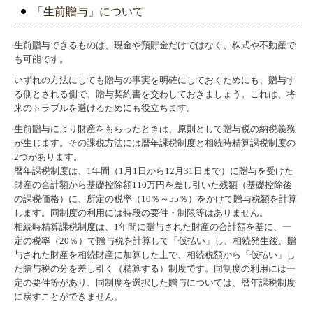
「生前贈与」について
生前贈与できるものは、現金や預貯金だけではなく、株式や不動産で
も可能です。
いずれの方法にしても贈与の事実を明確にしておくためにも、贈与す
る側とされる側で、贈与契約書を交わしておきましょう。これは、将
来のトラブルを避けるためにも役立ちます。
生前贈与により財産をもらったときは、原則として贈与税の納税義務
が生じます。その課税方法には暦年課税制度と相続時精算課税制度の
2つがあります。
暦年課税制度は、1年間（1月1日から12月31日まで）に贈与を受けた
財産の合計額から基礎控除額110万円を差し引いた残額（基礎控除後
の課税価格）に、所定の税率（10％～55％）をかけて贈与税額を計算
します。同制度の利用には特段の要件・制限等はありません。
相続時精算課税制度は、1年間に贈与された財産の合計額を基に、一
定の税率（20％）で贈与税を計算して「仮払い」し、相続発生後、贈
与された財産を相続財産に加算した上で、相続税額から「仮払い」し
た贈与税の分を差し引く（精算する）制度です。同制度の利用には一
定の要件等があり、同制度を選択した贈与については、暦年課税制度
に戻すことができません
。