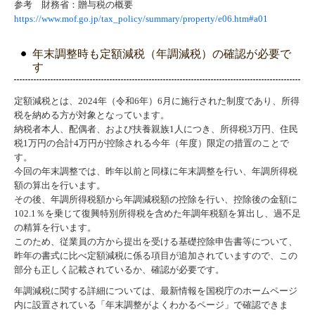
参考 財務省：贈与税の概要
https://www.mof.go.jp/tax_policy/summary/property/e06.htm#a01
年末調整時も定額減税（年調減税）の確認が必要で
す
定額減税とは、2024年（令和6年）6月に施行された制度であり、所得
税を納める方が対象となっています。
納税者本人、配偶者、および扶養親族1人につき、所得税3万円、住民
税1万円の合計4万円が控除される今年（年度）限定の措置のことで
す。
今回の年末調整では、昨年以前と同様に年末調整を行い、年調所得税
額の算出を行います。
その後、年調所得税額から年調減税額の控除を行い、控除後の金額に
102.1％を乗じて復興特別所得税を含めた年調年税額を算出し、過不足
の精算を行います。
このため、従業員の方から提出を受ける基礎控除申告書等について、
昨年の書式に比べ定額減税に係る項目が追加されていますので、
この
部分も正しく記載されているか、確認が必要です。
年調減税に関する詳細については、最新情報を国税庁のホームページ
内に設置されている「年末調整がよくわかるページ」で確認できま