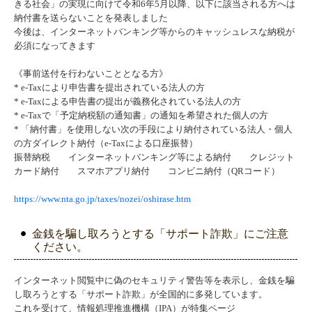
きる社会」の実現に向けて令和6年5月以降、以下に該当される方へは
納付書を送らないことを発表しました
今後は、インターネットバンキング等からのキャッシュレスな納税が
必須になってきます
《事前送付を行わないこととなる方》
* e-Taxにより申告書を提出されている法人の方
* e-Taxによる申告書の提出が義務化されている法人の方
* e-Taxで「予定納税額の通知書」の通知を希望された個人の方
* 「納付書」を使用しない次の手段により納付されている法人・個人
の方ダイレクト納付（e-Taxによる口座振替）
振替納税 インターネットバンキング等による納付 クレジット
カード納付 スマホアプリ納付 コンビニ納付（QRコード）
https://www.nta.go.jp/taxes/nozei/oshirase.htm
金銭を騙し取ろうとする「サポート詐欺」にご注意
ください。
インターネット閲覧中に偽のセキュリティ警告等を表示し、金銭を騙
し取ろうとする「サポート詐欺」が全国的に多発しています。
これを受けて、情報処理推進機構（IPA）が特集ページ