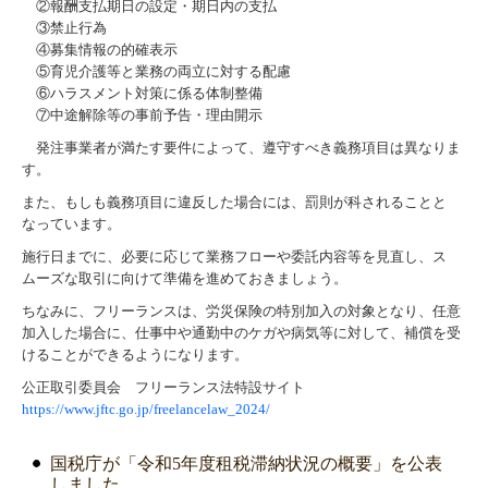
②報酬支払期日の設定・期日内の支払
③禁止行為
④募集情報の的確表示
⑤育児介護等と業務の両立に対する配慮
⑥ハラスメント対策に係る体制整備
⑦中途解除等の事前予告・理由開示
発注事業者が満たす要件によって、遵守すべき義務項目は異なりま
す。
また、もしも義務項目に違反した場合には、罰則が科されることと
なっています。
施行日までに、必要に応じて業務フローや委託内容等を見直し、ス
ムーズな取引に向けて準備を進めておきましょう。
ちなみに、フリーランスは、労災保険の特別加入の対象となり、任意
加入した場合に、仕事中や通勤中のケガや病気等に対して、補償を受
けることができるようになります。
公正取引委員会 フリーランス法特設サイト
https://www.jftc.go.jp/freelancelaw_2024/
国税庁が「令和5年度租税滞納状況の概要」を公表
しました