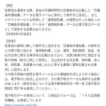
【問】
従業員を雇用する際、賃金や労働時間等の労働条件を記載した「労働
条件通知書」データを電子メールに添付して相手方に送信し、
また、
クラウドサービスを利用して「雇用契約書」の授受を行った場合この
「労働条件通知書」データや「雇用契約書」データは電子取引データ
として保存する必要がありますか。
【令和6年3月追加】
【回答】
従業員の雇用に際して相手方に交付する「労働条件通知書」や相手方
との間で取り交わす「雇用契約書」には、通常、契約期間、賃金、支
払方法等に関する事項等が記載されており、
法第2条第5号に規定する
取引情報（取引に関して受領し、又は交付する注文書、契約書、送り
状、領収書、見積書その他これらに準ずる書類に通常記載される事
項）に該当します。
その取引情報の授受を電子メールなどの電磁的方式により行う場合に
は、電子取引に該当しますので、その電子取引データを保存する必要
があります（保存方法については電子帳簿
保存法一問一答【電子取引
関係】問27等を参照してください。）。
電子取引データ保存について、三保会計グループは、「ＴＫＣ証憑保
存機能」を推奨しています
https://www.tkc.jp/fx/tds/