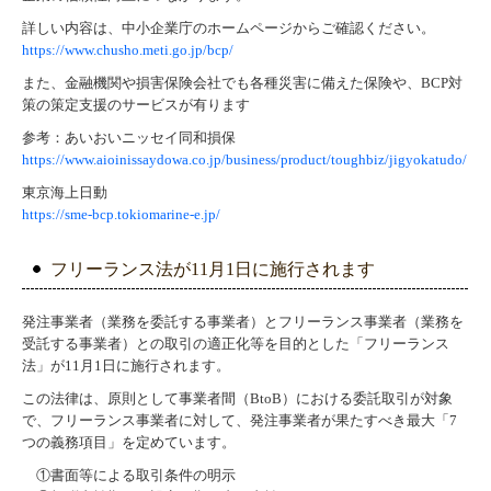
詳しい内容は、中小企業庁のホームページからご確認ください。
https://www.chusho.meti.go.jp/bcp/
また、金融機関や損害保険会社でも各種災害に備えた保険や、BCP対
策の策定支援のサービスが有ります
参考：あいおいニッセイ同和損保
https://www.aioinissaydowa.co.jp/business/product/toughbiz/jigyokatudo/
東京海上日動
https://sme-bcp.tokiomarine-e.jp/
フリーランス法が11月1日に施行されます
発注事業者（業務を委託する事業者）とフリーランス事業者（業務を
受託する事業者）との取引の適正化等を目的とした「フリーランス
法」が11月1日に施行されます。
この法律は、原則として事業者間（BtoB）における委託取引が対象
で、フリーランス事業者に対して、発注事業者が果たすべき最大「7
つの義務項目」を定めています。
①書面等による取引条件の明示