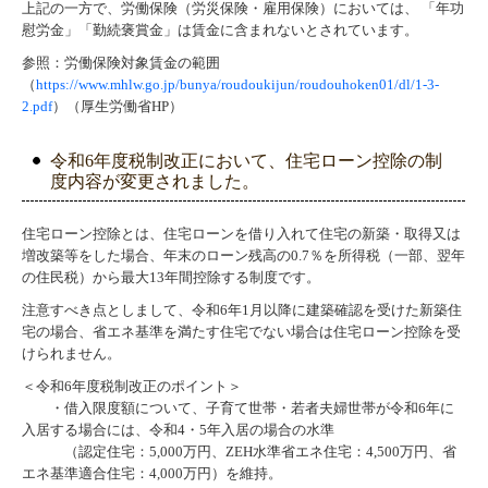
上記の一方で、労働保険（労災保険・雇用保険）においては、 「年功
慰労金
」
「
勤続褒賞金」は賃金に含まれないとされています。
参照：労働保険対象賃金の範囲
（
https://www.mhlw.go.jp/bunya/roudoukijun/roudouhoken01/dl/1-3-
2.pdf
）（厚生労働省HP）
令和6年度税制改正において、住宅ローン控除の制
度内容が変更されました。
住宅ローン控除とは、住宅ローンを借り入れて住宅の新築・取得又は
増改築等をした場合、年末のローン残高の0.7％を所得税（一部、翌年
の住民税）から最大13年間控除する制度です。
注意すべき点としまして、令和6年1月以降に建築確認を受けた新築住
宅の場合、省エネ基準を満たす住宅でない場合は住宅ローン控除を受
けられません。
＜令和6年度税制改正のポイント＞
・借入限度額について、子育て世帯・若者夫婦世帯が令和6年に
入居する場合には、令和4・5年入居の場合の水準
（認定住宅：5,000万円、ZEH水準省エネ住宅：4,500万円、省
エネ基準適合住宅：4,000万円）を維持。