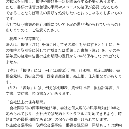
の状況を記帳し、帳簿や書類を一定期間保存する必要があります。
ただ、書類の保管は整理の手間やスペースの確保が必要になるため、
できることならば過去の書類を処分したいとおっしゃる方も多いもの
です。
会社で扱う書類の保存期間について下記の通り決められているものも
ありますので、ご注意ください。
「税務上の保存期間」
法人は、帳簿（注1）を備え付けてその取引を記録するとともに、そ
の帳簿と取引等に関して作成または受領した書類（注2）を、その事
業年度の確定申告書の提出期限の翌日から7年間保存しなければなり
ません。
（注1）「帳簿」には、例えば総勘定元帳、仕訳帳、現金出納帳、売
掛金元帳、買掛金元帳、固定資産台帳、売上帳、仕入帳などがありま
す。
（注2）「書類」には、例えば棚卸表、貸借対照表、損益計算書、注
文書、契約書、領収書などがあります。
「会社法上の保存期間」
会社間取引の商事時効は5年、会社と個人客間の民事時効は10年と
定められており、会社法では契約上のトラブルに対応できるよう、時
効までの最長期間である10年の保存が義務付けられています。
株主総会議事録 取締役会議事録 重要会議記録 満期もしくは解約