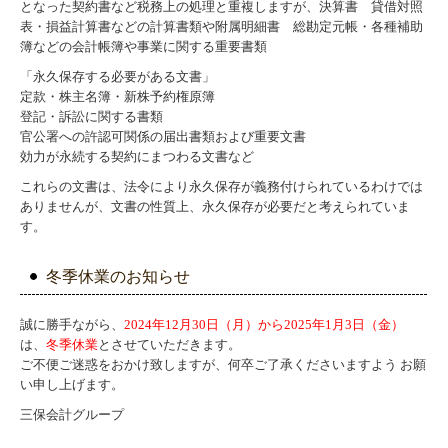
となった契約書など
税務上の処理と重複しますが、決算書 貸借対照
表・損益計算書などの計算書類や附属明細書 総勘定元帳・各種補助
簿などの会計帳簿や事業に関する重要書類
「永久保存する必要がある文書」
定款・株主名簿・新株予約権原簿
登記・訴訟に関する書類
官公署への許認可関係の届出書類および重要文書
効力が永続する契約にまつわる文書など
これらの文書は、法令により永久保存が義務付けられているわけでは
ありませんが、文書の性質上、永久保存が必要だと考えられていま
す。
冬季休業のお知らせ
誠に勝手ながら、
2024年12月30日（月）から2025年1月3日（金）
は、
冬季休業
とさせていただきます。
ご不便ご迷惑をおかけ致しますが、何卒ご了承くださいますよう お願
い申し上げます。
三保会計グループ