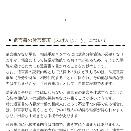
遺言書の付言事項（ふげんじこう）について
遺言書がない場合、相続手続きをするには遺産分割協議が必要となり
ますが、場合によって協議が難航するおそれがあるため、そうした事
態を避けるためにも遺言書を書かれることをお勧めします。
なお、遺言書の記載内容として法律上の効力が生じるのは、法定遺言
事項（身分や財産、相続に関すること）に限られ、その他は法的な効
力は生じませんが、「付言事項」として、自由に記載できます。
法定遺言事項だけでは伝わらない、遺言者の遺言を作成するに至った
心情や相続人への感謝の気持ちなどを書くことが多いようです。
特に遺言書の内容が一部の相続人にとって不公平な内容である場合に
は、付言事項を書くことで、その相続人の納得や理解が得られやすく
なり、円滑な手続きとなる場合があります。
付言事項に記載する内容は自由で、書き方にも決まりはありません
が、付言事項と遺言書の内容は相反していてはいけないなど、注意す