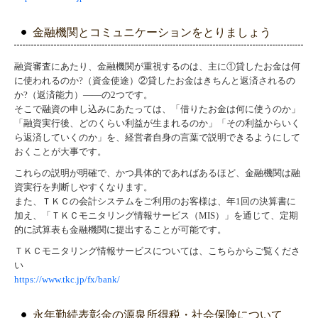
金融機関とコミュニケーションをとりましょう
融資審査にあたり、金融機関が重視するのは、主に①貸したお金は何
に使われるのか?（資金使途）②貸したお金はきちんと返済されるの
か?（返済能力）――の2つです。
そこで融資の申し込みにあたっては、「借りたお金は何に使うのか」
「融資実行後、どのくらい利益が生まれるのか」「その利益からいく
ら返済していくのか」を、経営者自身の言葉で説明できるようにして
おくことが大事です。
これらの説明が明確で、かつ具体的であればあるほど、金融機関は融
資実行を判断しやすくなります。
また、ＴＫＣの会計システムをご利用のお客様は、年1回の決算書に
加え、「ＴＫＣモニタリング情報サービス（MIS）」を通じて、定期
的に試算表も金融機関に提出することが可能です。
ＴＫＣモニタリング情報サービスについては、こちらからご覧くださ
い
https://www.tkc.jp/fx/bank/
永年勤続表彰金の源泉所得税・社会保険について