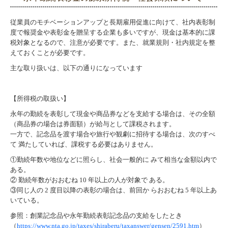
従業員のモチベーションアップと長期雇用促進に向けて、社内表彰制
度で報奨金や表彰金を贈呈する企業も多いですが、現金は基本的に課
税対象となるので、注意が必要です。また、就業規則・社内規定を整
えておくことが必要です。
主な取り扱いは、以下の通りになっています
【所得税の取扱い】
永年の勤続を表彰して現金や商品券などを支給する場合は、その全額
（商品券の場合は券面額）が給与として課税されます。
一方で、記念品を渡す場合や旅行や観劇に招待する場合は、次のすべ
て 満たしていれば、課税する必要はありません。
①勤続年数や地位などに照らし、社会一般的に みて相当な金額以内で
ある。
② 勤続年数がおおむね 10 年以上の人が対象で ある。
③同じ人の 2 度目以降の表彰の場合は、前回か らおおむね 5 年以上あ
いている。
参照：創業記念品や永年勤続表彰記念品の支給をしたとき
（
https://www.nta.go.jp/taxes/shiraberu/taxanswer/gensen/2591.htm
）