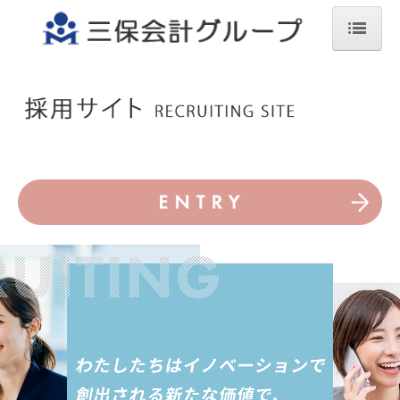
TOP
代表挨拶
職員インタビュー
課長
監査担当
企業防衛委員長
職員の一日
ワークスタイル
女性活躍推進